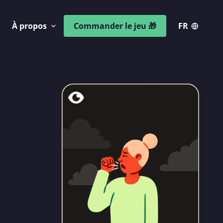
À propos
Commander le jeu 🎁
FR
Agrandir