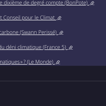
ue dixième de degré compte (BonPote)
(lien e
t Conseil pour le Climat
(lien externe)
n carbone (Swann Perissé)
(lien externe)
u déni climatique (France 5)
(lien externe)
matiques » ? (Le Monde)
(lien externe)