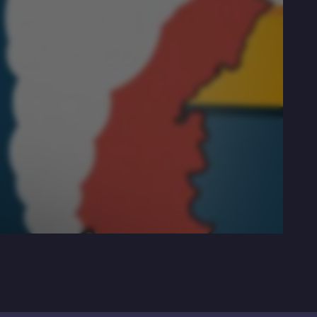
a France émet trop de CO2 - Le Monde