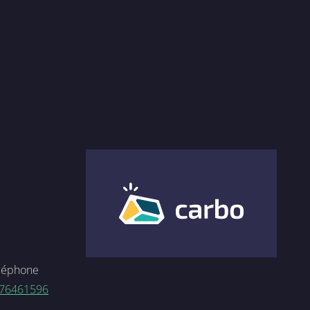
léphone
76461596