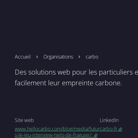
Accueil
Organisations
carbo
Des solutions web pour les particuliers e
facilement leur empreinte carbone.
Site web
LinkedIn
www.hellocarbo.com/blog/media/futur
carbo-fr
s-le-jeu-interview-niels-de-fraguier/
- lien externe