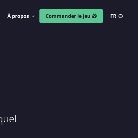
À propos
Commander le jeu 🎁
FR
quel